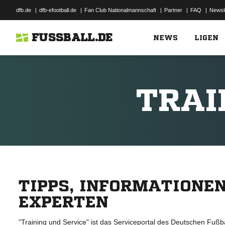
dfb.de
|
dfb-efootball.de
|
Fan Club Nationalmannschaft
|
Partner
|
FAQ
|
Newsl
FUSSBALL.DE
NEWS
LIGEN
TRAI
TIPPS, INFORMATIONE
EXPERTEN
"Training und Service" ist das Serviceportal des Deutschen Fußba